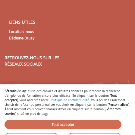
LIENS UTILES
Localisez-nous
Béthune-Bruay
RETROUVEZ-NOUS SUR LES
RÉSEAUX SOCIAUX
Lien vers notre page Facebook
Lien vers notre page LinkedIn
Lien vers notre page Twitter
Béthune-Bruay
utilise des cookies et d'autres données pour rendre la recherche
d'emploi ou de formation encore plus efficace. En cliquant sur le bouton
[Tout
accepter]
, vous acceptez notre
Politique de confidentialité
. Vous pouvez également
choisir de refuser ou personnaliser vos choix en cliquant sur le bouton
[Personnaliser]
.
À tout moment vous pouvez changer d'avis en cliquant sur le bouton
[Gérer mes
Gérer mes cookies
Mentions légales
-
-
cookies]
situé en pied de page.
Conditions générales d'utilisation
Politique de confidentialité
Nous
-
-
contacter
- © 2026
SmartForum
Tout accepter