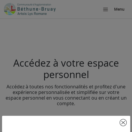
Menu
Accédez à votre espace
personnel
Accédez à toutes nos fonctionnalités et profitez d'une
expérience personnalisée et simplifiée sur votre
espace personnel en vous connectant ou en créant un
compte.
SE
S'INSCRIRE
CONNECTER