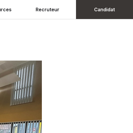
urces
Recruteur
Candidat